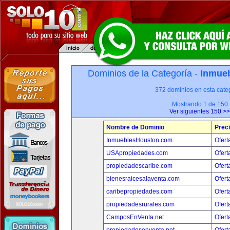
Dominios de la Categoría -
Inmueb
372 dominios en esta categ
Mostrando 1 de 150
Ver siguientes 150 >>
Nombre de Dominio
Prec
InmueblesHouston.com
Ofert
USApropiedades.com
Ofert
propiedadescaribe.com
Ofert
bienesraicesalaventa.com
Ofert
caribepropiedades.com
Ofert
propiedadesrurales.com
Ofert
CamposEnVenta.net
Ofert