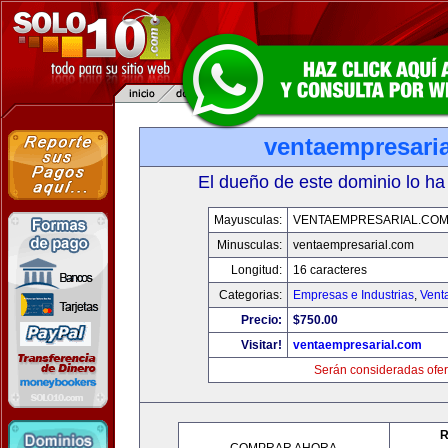
ventaempresari
El dueño de este dominio lo ha
Mayusculas:
VENTAEMPRESARIAL.CO
Minusculas:
ventaempresarial.com
Longitud:
16 caracteres
Categorias:
Empresas e Industrias
,
Vent
Precio:
$750.00
Visitar!
ventaempresarial.com
Serán consideradas ofer
R