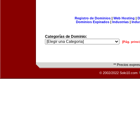
Registro de Dominios
|
Web Hosting
|
D
Dominios Expirados
|
Industrias
|
Indu
Categorías de Dominio:
[Pág. princi
** Precios expre
© 2002/2022 Solo10.com