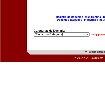
Registro de Dominios
|
Web Hosting
|
D
Dominios Expirados
|
Industrias
|
Indu
Categorías de Dominio:
[Pág. princi
** Precios expre
© 2002/2022 Solo10.com