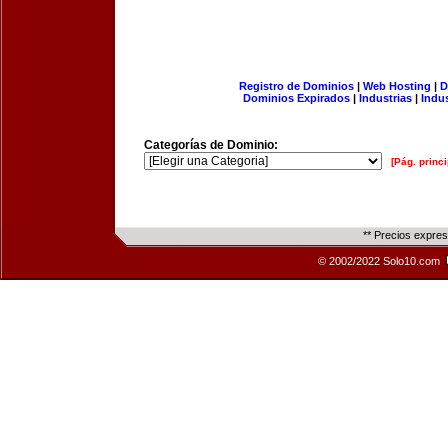
Registro de Dominios
|
Web Hosting
|
D
Dominios Expirados
|
Industrias
|
Indu
Categorías de Dominio:
[Pág. princi
** Precios expre
© 2002/2022 Solo10.com