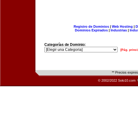
Registro de Dominios
|
Web Hosting
|
D
Dominios Expirados
|
Industrias
|
Indu
Categorías de Dominio:
[Pág. princi
** Precios expre
© 2002/2022 Solo10.com