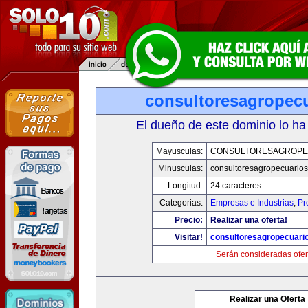
consultoresagropec
El dueño de este dominio lo ha
Mayusculas:
CONSULTORESAGROPE
Minusculas:
consultoresagropecuario
Longitud:
24 caracteres
Categorias:
Empresas e Industrias
,
Pr
Precio:
Realizar una oferta!
Visitar!
consultoresagropecuari
Serán consideradas ofer
Realizar una Oferta