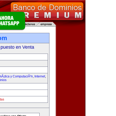
com
 puesto en Venta
rmÃ¡tica y ComputaciÃ³n
,
Internet
,
inios
tas