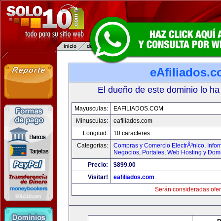
eAfiliados.
El dueño de este dominio lo ha
Mayusculas:
EAFILIADOS.COM
Minusculas:
eafiliados.com
Longitud:
10 caracteres
Categorias:
Compras y Comercio ElectrÃ³nico
,
Info
Negocios
,
Portales
,
Web Hosting y Dom
Precio:
$899.00
Visitar!
eafiliados.com
Serán consideradas ofer