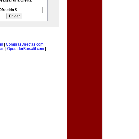
ealizar una Oferta
Ofrecido $
om
|
ComprasDirectas.com
|
com
|
OperadorBursatil.com
|