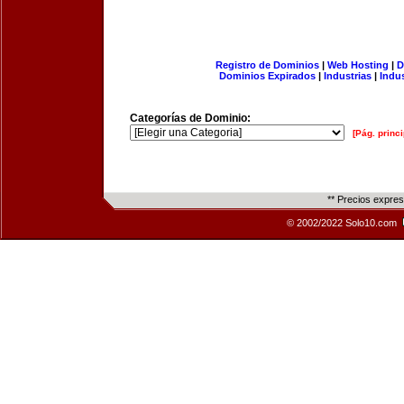
Registro de Dominios
|
Web Hosting
|
D
Dominios Expirados
|
Industrias
|
Indu
Categorías de Dominio:
[Pág. princi
** Precios expre
© 2002/2022 Solo10.com