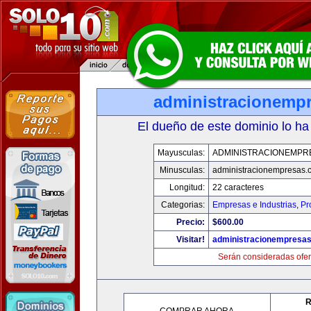
administracionemp
El dueño de este dominio lo ha
Mayusculas:
ADMINISTRACIONEMPR
Minusculas:
administracionempresas.
Longitud:
22 caracteres
Categorias:
Empresas e Industrias
,
Pr
Precio:
$600.00
Visitar!
administracionempresa
Serán consideradas ofer
R