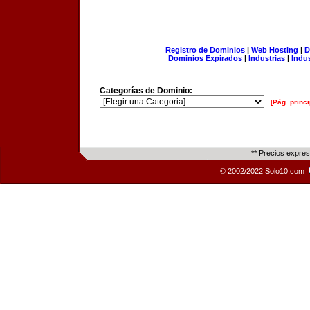
Registro de Dominios
|
Web Hosting
|
D
Dominios Expirados
|
Industrias
|
Indu
Categorías de Dominio:
[Pág. princi
** Precios expre
© 2002/2022 Solo10.com