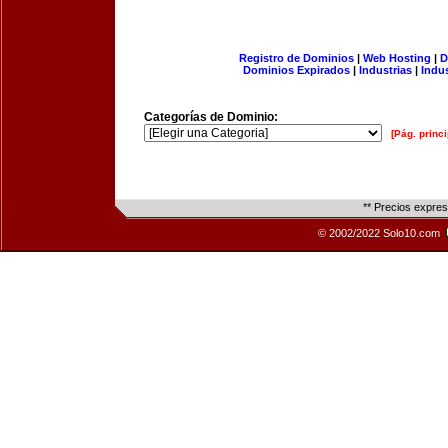
Registro de Dominios
|
Web Hosting
|
D
Dominios Expirados
|
Industrias
|
Indu
Categorías de Dominio:
[Pág. princi
** Precios expre
© 2002/2022 Solo10.com