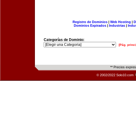
Registro de Dominios
|
Web Hosting
|
D
Dominios Expirados
|
Industrias
|
Indu
Categorías de Dominio:
[Pág. princi
** Precios expre
© 2002/2022 Solo10.com