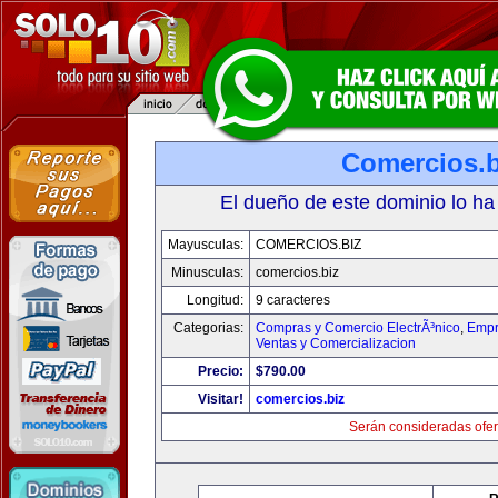
Comercios.b
El dueño de este dominio lo ha
Mayusculas:
COMERCIOS.BIZ
Minusculas:
comercios.biz
Longitud:
9 caracteres
Categorias:
Compras y Comercio ElectrÃ³nico
,
Empr
Ventas y Comercializacion
Precio:
$790.00
Visitar!
comercios.biz
Serán consideradas ofer