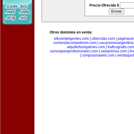
Precio Ofrecido $
Otros dominios en venta:
sitiosinteligentes.com
|
cibercitas.com
|
paginacen
cochesdecompeticion.com
|
vacacionesargentina
alquilerbungalows.com
|
traficogratis.co
cursosparaprofesionales.com
|
salaprensa.com
|
li
|
comprasnaweb.com
|
ventaspo