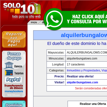
alquilerbungalo
El dueño de este dominio lo ha
Mayusculas:
ALQUILERBUNGALOWS.CO
Minusculas:
alquilerbungalows.com
Longitud:
17 caracteres
Categorias:
Inmuebles y Propiedades
,
Via
Precio:
Realizar una oferta!
Visitar!
alquilerbungalows.com
Serán consideradas ofer
Realizar una Oferta