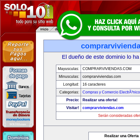
comprarviviend
El dueño de este dominio lo ha
Mayusculas:
COMPRARVIVIENDAS.COM
Minusculas:
comprarviviendas.com
Longitud:
16 caracteres
Categorias:
Compras y Comercio ElectrÃ³nico
Precio:
Realizar una oferta!
Visitar!
comprarviviendas.com
Serán consideradas ofer
Realizar una Oferta