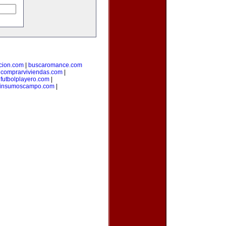
cion.com
|
buscaromance.com
|
comprarviviendas.com
|
|
futbolplayero.com
|
insumoscampo.com
|