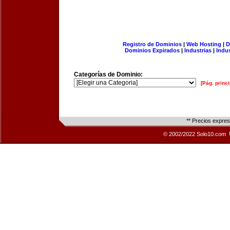
Registro de Dominios
|
Web Hosting
|
D
Dominios Expirados
|
Industrias
|
Indu
Categorías de Dominio:
[Pág. princi
** Precios expre
© 2002/2022 Solo10.com