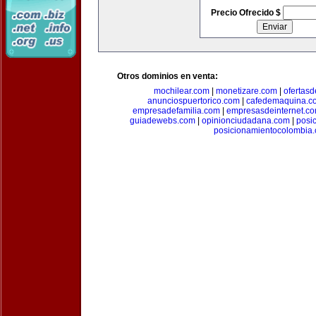
Precio Ofrecido $
Otros dominios en venta:
mochilear.com
|
monetizare.com
|
ofertas
anunciospuertorico.com
|
cafedemaquina.c
empresadefamilia.com
|
empresasdeinternet.c
guiadewebs.com
|
opinionciudadana.com
|
posi
posicionamientocolombia