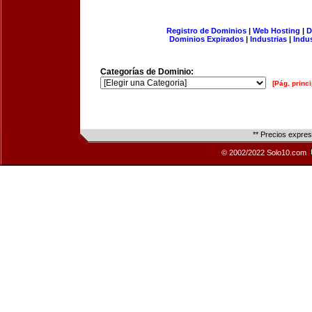
Registro de Dominios
|
Web Hosting
|
D
Dominios Expirados
|
Industrias
|
Indu
Categorías de Dominio:
[Pág. princi
** Precios expre
© 2002/2022 Solo10.com