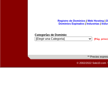
Registro de Dominios
|
Web Hosting
|
D
Dominios Expirados
|
Industrias
|
Indu
Categorías de Dominio:
[Pág. princi
** Precios expre
© 2002/2022 Solo10.com