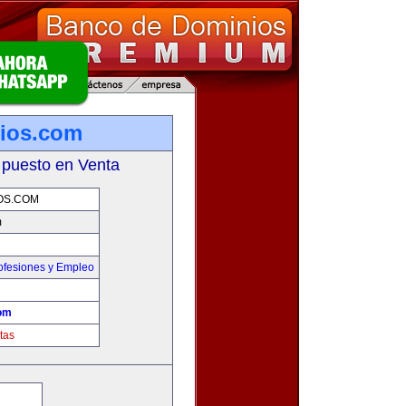
ios.com
 puesto en Venta
OS.COM
m
ofesiones y Empleo
om
tas