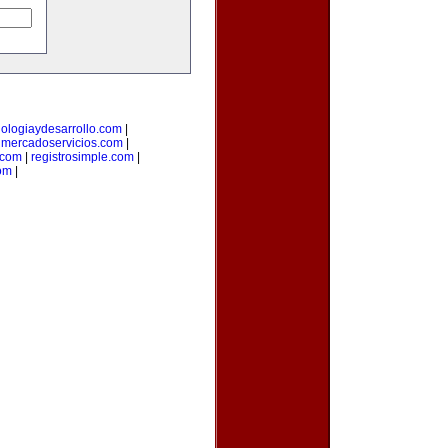
nologiaydesarrollo.com
|
|
mercadoservicios.com
|
.com
|
registrosimple.com
|
om
|