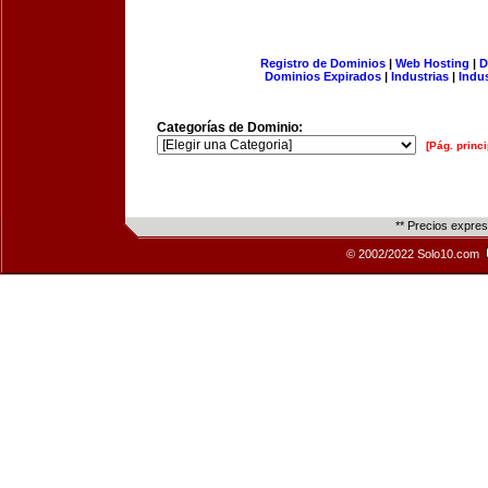
Registro de Dominios
|
Web Hosting
|
D
Dominios Expirados
|
Industrias
|
Indu
Categorías de Dominio:
[Pág. princi
** Precios expre
© 2002/2022 Solo10.com