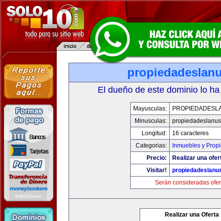
propiedadeslan
El dueño de este dominio lo ha
Mayusculas:
PROPIEDADESL
Minusculas:
propiedadeslanu
Longitud:
16 caracteres
Categorias:
Inmuebles y Prop
Precio:
Realizar una ofer
Visitar!
propiedadeslanu
Serán consideradas ofer
Realizar una Oferta