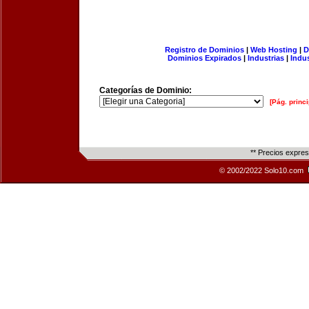
Registro de Dominios
|
Web Hosting
|
D
Dominios Expirados
|
Industrias
|
Indu
Categorías de Dominio:
[Pág. princi
** Precios expre
© 2002/2022 Solo10.com