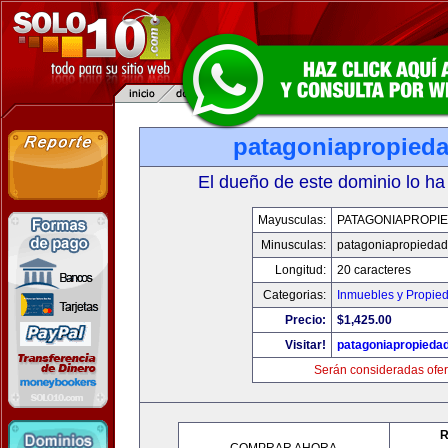
patagoniapropied
El dueño de este dominio lo ha
Mayusculas:
PATAGONIAPROPI
Minusculas:
patagoniapropieda
Longitud:
20 caracteres
Categorias:
Inmuebles y Propie
Precio:
$1,425.00
Visitar!
patagoniapropieda
Serán consideradas ofer
R