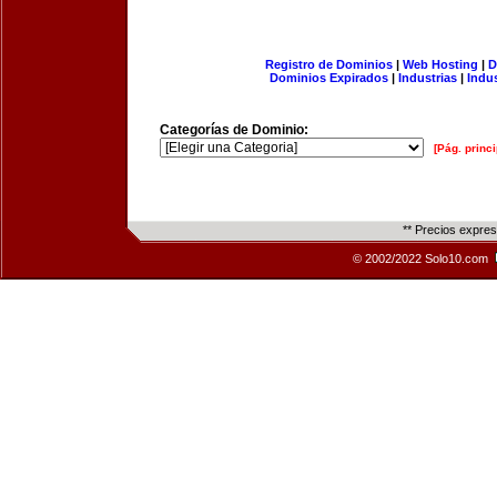
Registro de Dominios
|
Web Hosting
|
D
Dominios Expirados
|
Industrias
|
Indu
Categorías de Dominio:
[Pág. princi
** Precios expre
© 2002/2022 Solo10.com