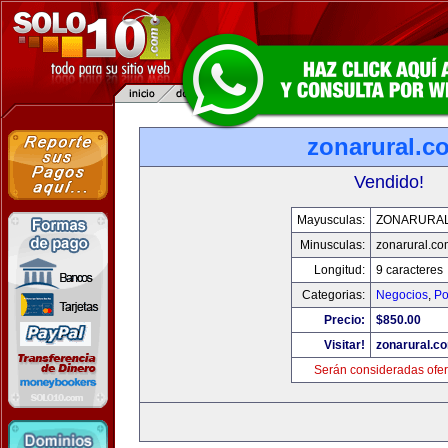
zonarural.c
Vendido!
Mayusculas:
ZONARURA
Minusculas:
zonarural.co
Longitud:
9 caracteres
Categorias:
Negocios
,
Po
Precio:
$850.00
Visitar!
zonarural.c
Serán consideradas ofer